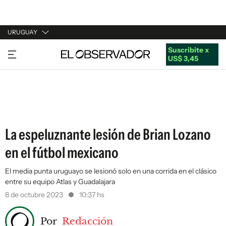
URUGUAY
Suscribite x
URUGUAY
US$ 3,45
ARGENTINA
ESPAÑA
ESTADOS UNIDOS
La espeluznante lesión de Brian Lozano
en el fútbol mexicano
El media punta uruguayo se lesionó solo en una corrida en el clásico
entre su equipo Atlas y Guadalajara
8 de octubre 2023
10:37 hs
Por
Redacción