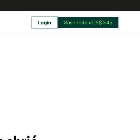
Login
Suscribite x US$ 3,45
uscríbete ahora a El Observador y elegí hasta
donde llegar.
Suscribite x US$ 3,45