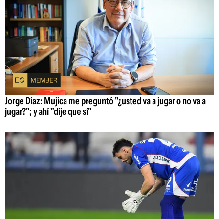
Jorge Díaz: Mujica me preguntó "¿usted va a jugar o no va a
jugar?"; y ahí "dije que sí"