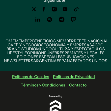
Siguenos en:
HOME
MEMBER
BENEFICIOS MEMBER
REFERÍ
NACIONAL
CAFÉ Y NEGOCIOS
ECONOMÍA Y EMPRESAS
AGRO
BRAND STUDIO
MUNDO
CULTURA Y ESPECTÁCULOS
LIFESTYLE
OPINIÓN
FÚNEBRES
REMATES Y LEGALES
EDICIONES ESPECIALES
PUBLICACIONES
NEWSLETTERS
ARGENTINA
ESPAÑA
ESTADOS UNIDOS
Políticas de Cookies
Políticas de Privacidad
Términos y Condiciones
Contacto