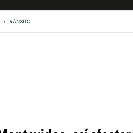
L
/ TRÁNSITO
e
S
n
es
Siguenos en:
 y Legales
es especiales
ciones
ters
ina
 Unidos