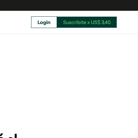
Login
Suscribite x US$ 3,45
uscríbete ahora a El Observador y elegí hasta
donde llegar.
Suscribite x US$ 3,45