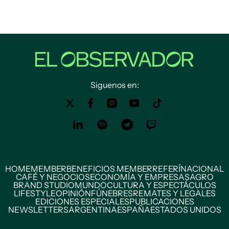
Siguenos en:
HOME
MEMBER
BENEFICIOS MEMBER
REFERÍ
NACIONAL
CAFÉ Y NEGOCIOS
ECONOMÍA Y EMPRESAS
AGRO
BRAND STUDIO
MUNDO
CULTURA Y ESPECTÁCULOS
LIFESTYLE
OPINIÓN
FÚNEBRES
REMATES Y LEGALES
EDICIONES ESPECIALES
PUBLICACIONES
NEWSLETTERS
ARGENTINA
ESPAÑA
ESTADOS UNIDOS