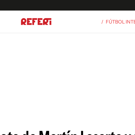
/
FÚTBOL IN
Olímpicos
S
tbol
g
ortivo