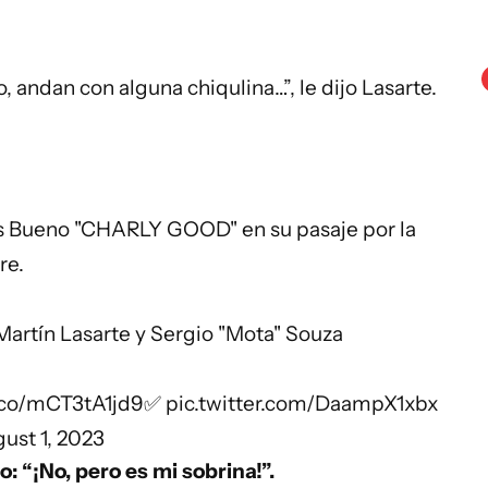
, andan con alguna chiqulina…”, le dijo Lasarte.
s Bueno "CHARLY GOOD" en su pasaje por la
re.
artín Lasarte y Sergio "Mota" Souza
t.co/mCT3tA1jd9
✅
pic.twitter.com/DaampX1xbx
ust 1, 2023
jo: “¡No, pero es mi sobrina!”.