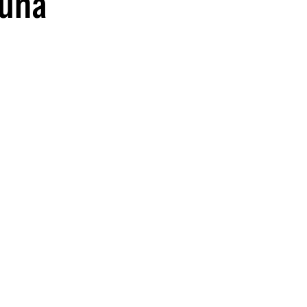
 una
guenos en: