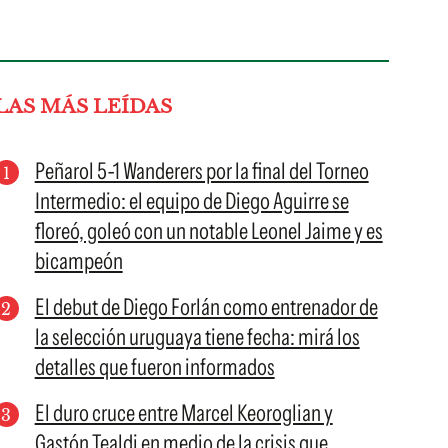
LAS MÁS LEÍDAS
Peñarol 5-1 Wanderers por la final del Torneo
Intermedio: el equipo de Diego Aguirre se
floreó, goleó con un notable Leonel Jaime y es
bicampeón
El debut de Diego Forlán como entrenador de
la selección uruguaya tiene fecha: mirá los
detalles que fueron informados
El duro cruce entre Marcel Keoroglian y
Gastón Tealdi en medio de la crisis que