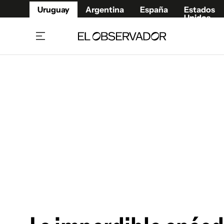
Uruguay
Argentina
España
Estados
Unidos
Home
Juegos 
Referí
Rugby
Fútbol
Básque
Mundial 2026
Tenis
Resultados Deportivos
Runnin
Fútbol internacional
Polidep
Copa Libertadores
Motor