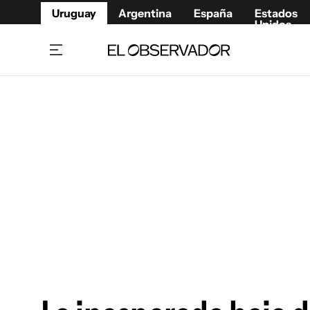
Uruguay
Argentina
España
Estados
Unidos
Home
Juegos 
Referí
Rugby
Fútbol
Básque
Mundial 2026
Tenis
Resultados Deportivos
Runnin
Fútbol internacional
Polidep
Copa Libertadores
Motor