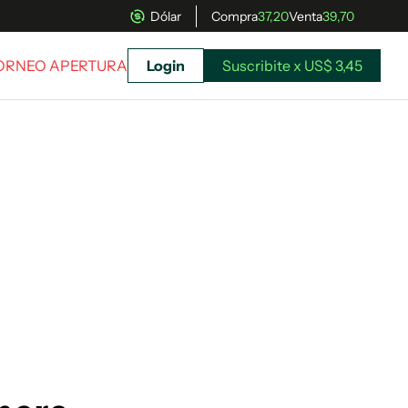
Dólar
Compra
37,20
Venta
39,70
TORNEO APERTURA
Login
Suscribite x US$ 3,45
uscríbete ahora a El Observador y elegí hasta
donde llegar.
Suscribite x US$ 3,45