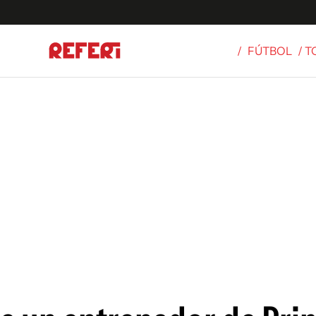
/
FÚTBOL
/ 
Olímpicos
S
tbol
g
ortivo