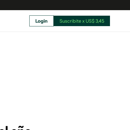
Login
Suscribite x US$ 3,45
uscríbete ahora a El Observador y elegí hasta
donde llegar.
Suscribite x US$ 3,45