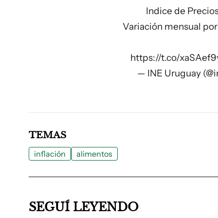
Indice de Preci
Variación mensual por
https://t.co/xaSAef
— INE Uruguay (@i
TEMAS
inflación
alimentos
SEGUÍ LEYENDO