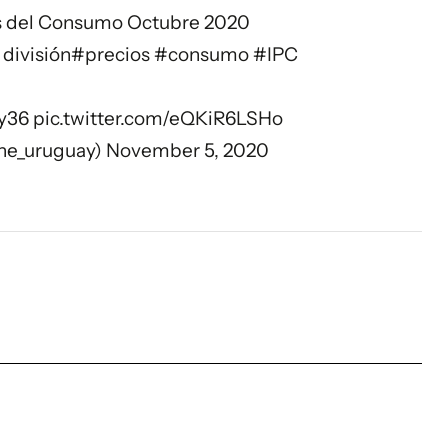
os del Consumo Octubre 2020
 división
#precios
#consumo
#IPC
9y36
pic.twitter.com/eQKiR6LSHo
ne_uruguay)
November 5, 2020