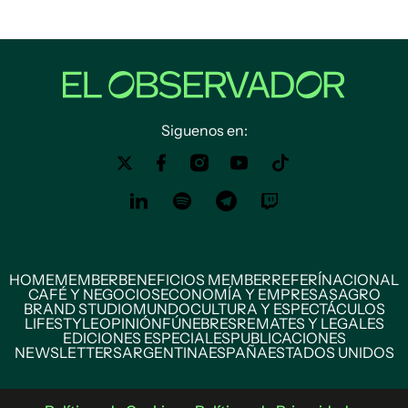
Siguenos en:
HOME
MEMBER
BENEFICIOS MEMBER
REFERÍ
NACIONAL
CAFÉ Y NEGOCIOS
ECONOMÍA Y EMPRESAS
AGRO
BRAND STUDIO
MUNDO
CULTURA Y ESPECTÁCULOS
LIFESTYLE
OPINIÓN
FÚNEBRES
REMATES Y LEGALES
EDICIONES ESPECIALES
PUBLICACIONES
NEWSLETTERS
ARGENTINA
ESPAÑA
ESTADOS UNIDOS