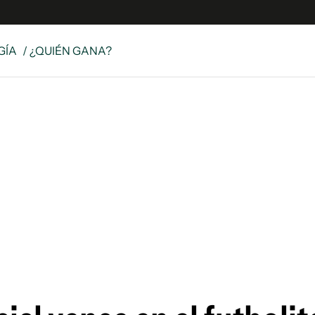
GÍA
/ ¿QUIÉN GANA?
e
S
n
es
Siguenos en:
 y Legales
es especiales
ciones
ters
ina
 Unidos