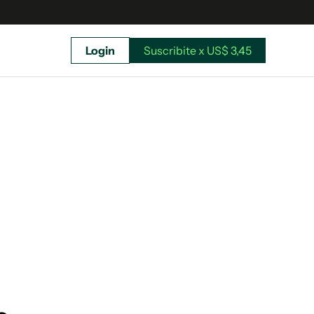
Login
Suscribite x US$ 3,45
uscríbete ahora a El Observador y elegí hasta
donde llegar.
Suscribite x US$ 3,45