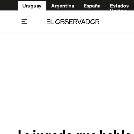
Uruguay
Argentina
España
Estados
Unidos
Home
Juegos 
Referí
Rugby
Fútbol
Básque
Mundial 2026
Tenis
Resultados Deportivos
Runnin
Fútbol internacional
Polidep
Copa Libertadores
Motor