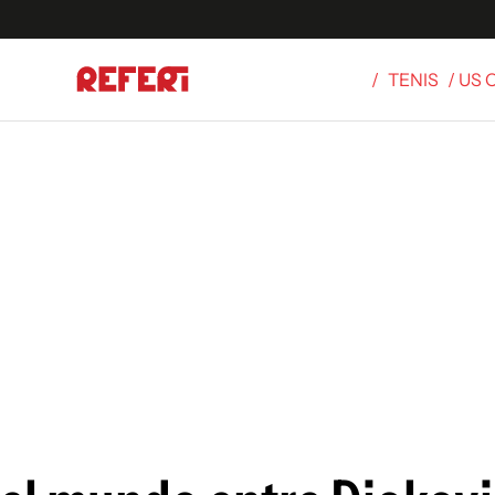
/
TENIS
/ US
Olímpicos
S
tbol
g
ortivo