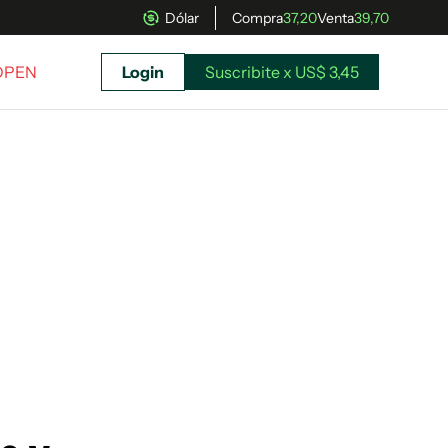
Dólar
Compra
37,20
Venta
39,70
 OPEN
Login
Suscribite x US$ 3,45
uscríbete ahora a El Observador y elegí hasta
donde llegar.
Suscribite x US$ 3,45