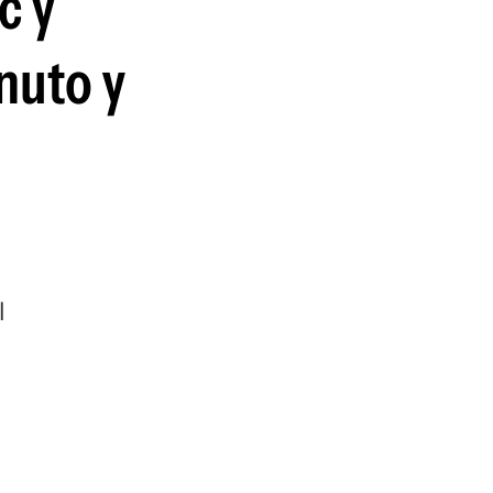
c y
guenos en:
nuto y
l