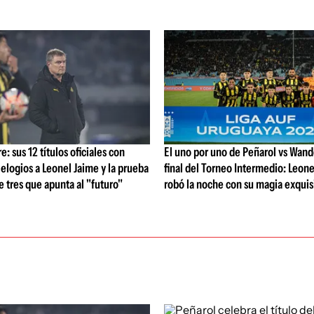
: sus 12 títulos oficiales con
El uno por uno de Peñarol vs Wande
 elogios a Leonel Jaime y la prueba
final del Torneo Intermedio: Leone
de tres que apunta al "futuro"
robó la noche con su magia exquis