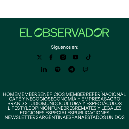
Siguenos en:
HOME
MEMBER
BENEFICIOS MEMBER
REFERÍ
NACIONAL
CAFÉ Y NEGOCIOS
ECONOMÍA Y EMPRESAS
AGRO
BRAND STUDIO
MUNDO
CULTURA Y ESPECTÁCULOS
LIFESTYLE
OPINIÓN
FÚNEBRES
REMATES Y LEGALES
EDICIONES ESPECIALES
PUBLICACIONES
NEWSLETTERS
ARGENTINA
ESPAÑA
ESTADOS UNIDOS