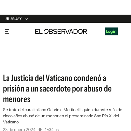
URUGUAY
URUGUAY
Login
ARGENTINA
ESPAÑA
ESTADOS UNIDOS
La Justicia del Vaticano condenó a
prisión a un sacerdote por abuso de
menores
Se trata del cura italiano Gabriele Martinelli, quien durante más de
cinco años abusó de un menor en el preseminario San Pío X, del
Vaticano
23 de enero 2024
17:34 hs