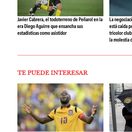
Javier Cabrera, el todoterreno de Peñarol en la
La negociaci
era Diego Aguirre que ensancha sus
está caída p
estadísticas como asistidor
tricolor clu
la molestia 
TE PUEDE INTERESAR