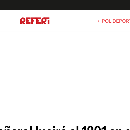
/
POLIDEPOR
Olímpicos
S
tbol
g
ortivo