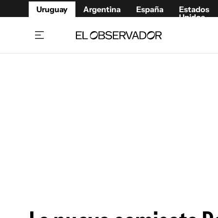
Uruguay
Argentina
España
Estados
Unidos
Home
Juegos 
Referí
Rugby
Fútbol
Básque
Mundial 2026
Tenis
Resultados Deportivos
Runnin
Fútbol internacional
Polidep
Copa Libertadores
Motor