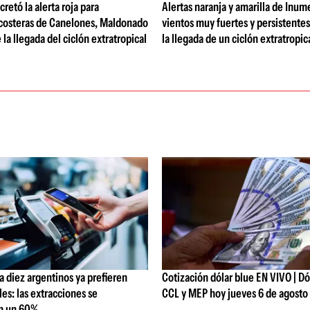
retó la alerta roja para
Alertas naranja y amarilla de Inum
 costeras de Canelones, Maldonado
vientos muy fuertes y persistentes
 la llegada del ciclón extratropical
la llegada de un ciclón extratropic
 diez argentinos ya prefieren
Cotización dólar blue EN VIVO | Dól
les: las extracciones se
CCL y MEP hoy jueves 6 de agosto
n un 60%