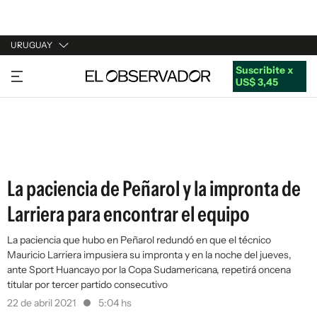
URUGUAY
Suscribite x
URUGUAY
US$ 3,45
ARGENTINA
ESPAÑA
ESTADOS UNIDOS
La paciencia de Peñarol y la impronta de
Larriera para encontrar el equipo
La paciencia que hubo en Peñarol redundó en que el técnico
Mauricio Larriera impusiera su impronta y en la noche del jueves,
ante Sport Huancayo por la Copa Sudamericana, repetirá oncena
titular por tercer partido consecutivo
22 de abril 2021
5:04 hs