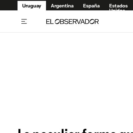
Uruguay
Argentina
España
Estados
Unidos
Home
Juegos 
Referí
Rugby
Fútbol
Básque
Mundial 2026
Tenis
Resultados Deportivos
Runnin
Fútbol internacional
Polidep
Copa Libertadores
Motor