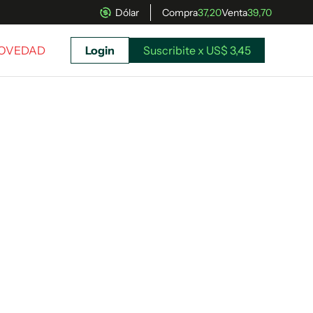
Dólar
Compra
37,20
Venta
39,70
NOVEDAD
Login
Suscribite x US$ 3,45
uscríbete ahora a El Observador y elegí hasta
donde llegar.
Suscribite x US$ 3,45