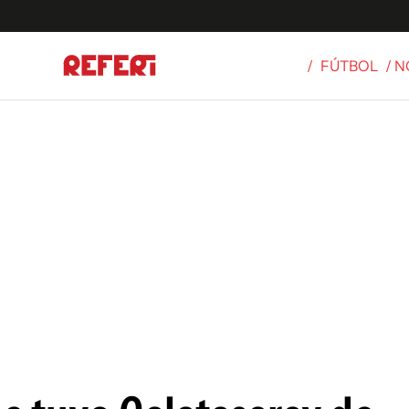
/
FÚTBOL
/ 
Olímpicos
S
tbol
g
ortivo