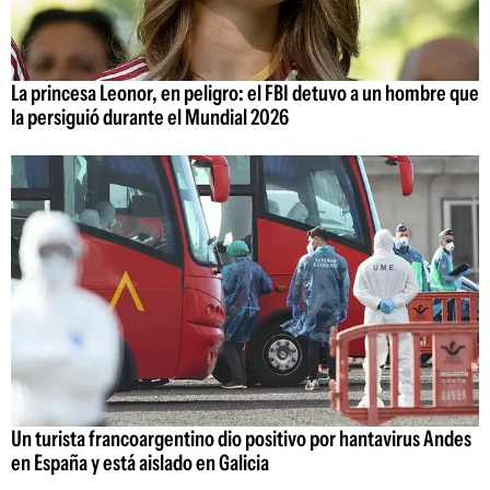
La princesa Leonor, en peligro: el FBI detuvo a un hombre que
la persiguió durante el Mundial 2026
Un turista francoargentino dio positivo por hantavirus Andes
en España y está aislado en Galicia