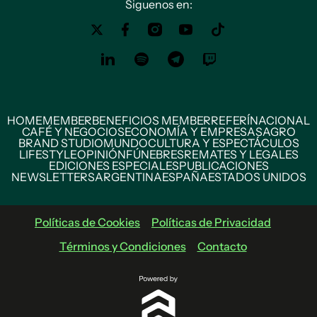
Siguenos en:
HOME
MEMBER
BENEFICIOS MEMBER
REFERÍ
NACIONAL
CAFÉ Y NEGOCIOS
ECONOMÍA Y EMPRESAS
AGRO
BRAND STUDIO
MUNDO
CULTURA Y ESPECTÁCULOS
LIFESTYLE
OPINIÓN
FÚNEBRES
REMATES Y LEGALES
EDICIONES ESPECIALES
PUBLICACIONES
NEWSLETTERS
ARGENTINA
ESPAÑA
ESTADOS UNIDOS
Políticas de Cookies
Políticas de Privacidad
Términos y Condiciones
Contacto