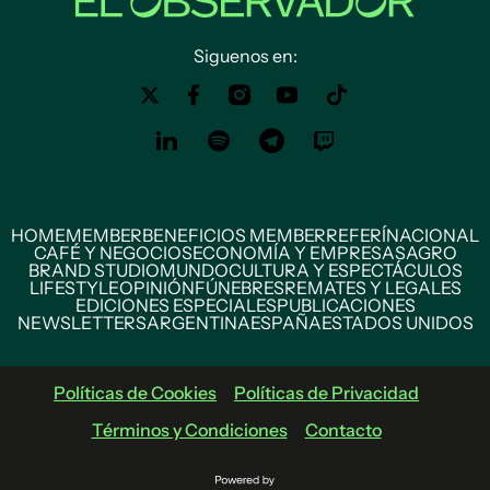
Siguenos en:
HOME
MEMBER
BENEFICIOS MEMBER
REFERÍ
NACIONAL
CAFÉ Y NEGOCIOS
ECONOMÍA Y EMPRESAS
AGRO
BRAND STUDIO
MUNDO
CULTURA Y ESPECTÁCULOS
LIFESTYLE
OPINIÓN
FÚNEBRES
REMATES Y LEGALES
EDICIONES ESPECIALES
PUBLICACIONES
NEWSLETTERS
ARGENTINA
ESPAÑA
ESTADOS UNIDOS
Políticas de Cookies
Políticas de Privacidad
Términos y Condiciones
Contacto