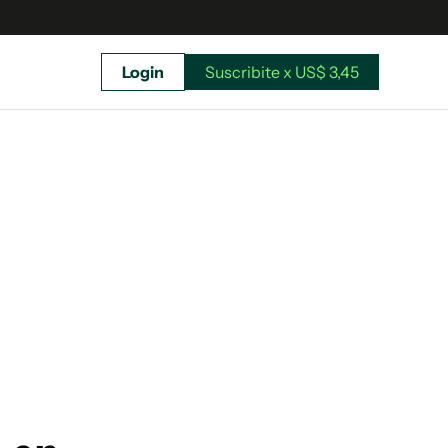
Login
Suscribite x US$ 3,45
uscríbete ahora a El Observador y elegí hasta
donde llegar.
Suscribite x US$ 3,45