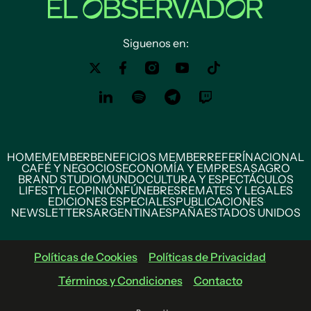
Siguenos en:
HOME
MEMBER
BENEFICIOS MEMBER
REFERÍ
NACIONAL
CAFÉ Y NEGOCIOS
ECONOMÍA Y EMPRESAS
AGRO
BRAND STUDIO
MUNDO
CULTURA Y ESPECTÁCULOS
LIFESTYLE
OPINIÓN
FÚNEBRES
REMATES Y LEGALES
EDICIONES ESPECIALES
PUBLICACIONES
NEWSLETTERS
ARGENTINA
ESPAÑA
ESTADOS UNIDOS
Políticas de Cookies
Políticas de Privacidad
Términos y Condiciones
Contacto