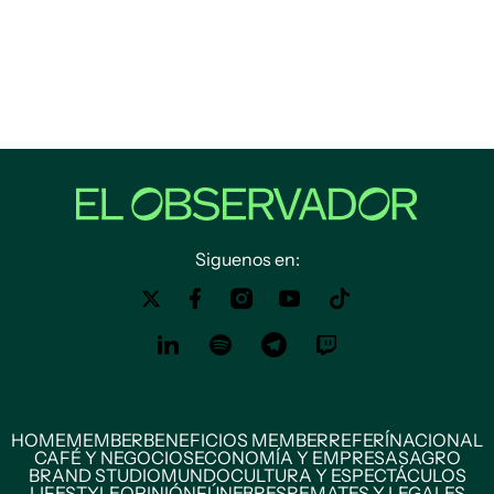
Siguenos en:
HOME
MEMBER
BENEFICIOS MEMBER
REFERÍ
NACIONAL
CAFÉ Y NEGOCIOS
ECONOMÍA Y EMPRESAS
AGRO
BRAND STUDIO
MUNDO
CULTURA Y ESPECTÁCULOS
LIFESTYLE
OPINIÓN
FÚNEBRES
REMATES Y LEGALES