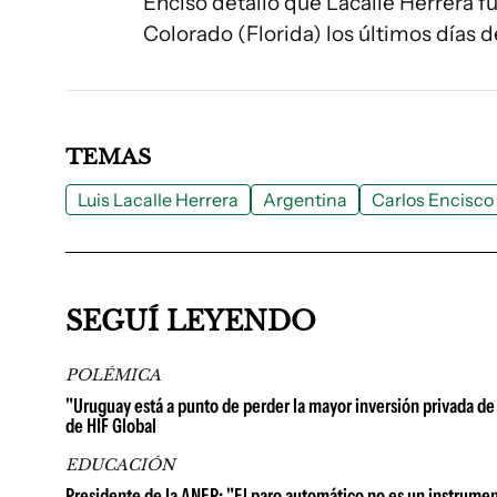
Enciso detalló que Lacalle Herrera f
Colorado (Florida) los últimos días
TEMAS
Luis Lacalle Herrera
Argentina
Carlos Encisco
SEGUÍ LEYENDO
POLÉMICA
"Uruguay está a punto de perder la mayor inversión privada de 
de HIF Global
EDUCACIÓN
Presidente de la ANEP: "El paro automático no es un instrume