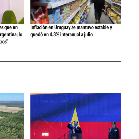
as que en
Inflación en Uruguay se mantuvo estable y
rgentina; lo
quedó en 4,3% interanual a julio
ros"