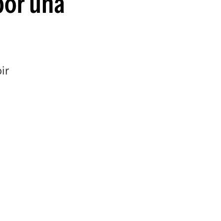
por una
ir