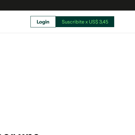
Login
Suscribite x US$ 3,45
uscríbete ahora a El Observador y elegí hasta
donde llegar.
Suscribite x US$ 3,45