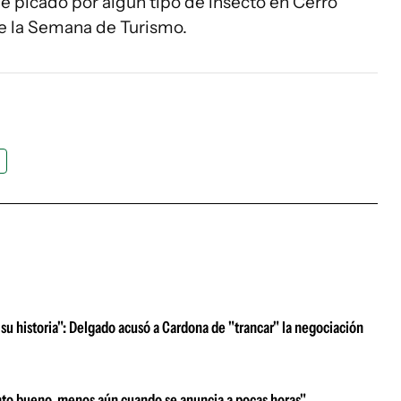
ue picado por algún tipo de insecto en Cerro
 de la Semana de Turismo.
su historia": Delgado acusó a Cardona de "trancar" la negociación
nto bueno, menos aún cuando se anuncia a pocas horas"