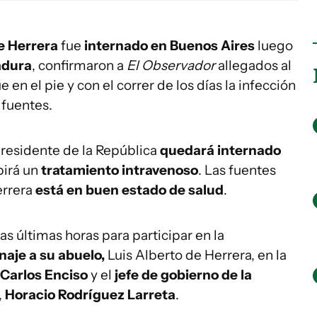
e Herrera
fue
internado en Buenos Aires
luego
adura
, confirmaron a
El Observador
allegados al
e en el pie y con el correr de los días la infección
s fuentes.
presidente de la República
quedará internado
birá un
tratamiento intravenoso
. Las fuentes
errera
está en buen estado de salud
.
as últimas horas para participar en la
aje a su abuelo,
Luis Alberto de Herrera, en la
Carlos Enciso
y el
jefe de gobierno
de la
,
Horacio Rodríguez Larreta
.