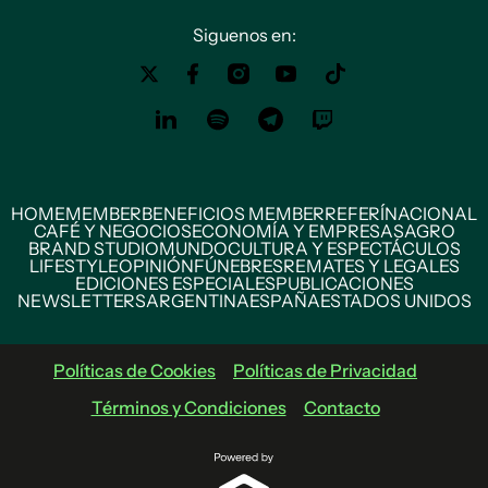
Siguenos en:
HOME
MEMBER
BENEFICIOS MEMBER
REFERÍ
NACIONAL
CAFÉ Y NEGOCIOS
ECONOMÍA Y EMPRESAS
AGRO
BRAND STUDIO
MUNDO
CULTURA Y ESPECTÁCULOS
LIFESTYLE
OPINIÓN
FÚNEBRES
REMATES Y LEGALES
EDICIONES ESPECIALES
PUBLICACIONES
NEWSLETTERS
ARGENTINA
ESPAÑA
ESTADOS UNIDOS
Políticas de Cookies
Políticas de Privacidad
Términos y Condiciones
Contacto