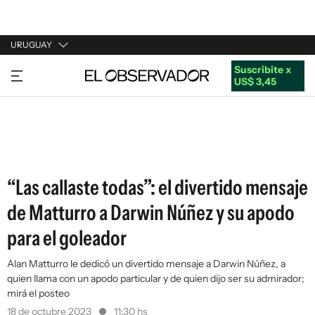
URUGUAY
Suscribite x
URUGUAY
US$ 3,45
ARGENTINA
ESPAÑA
ESTADOS UNIDOS
“Las callaste todas”: el divertido mensaje
de Matturro a Darwin Núñez y su apodo
para el goleador
Alan Matturro le dedicó un divertido mensaje a Darwin Núñez, a
quien llama con un apodo particular y de quien dijo ser su admirador;
mirá el posteo
18 de octubre 2023
11:30 hs