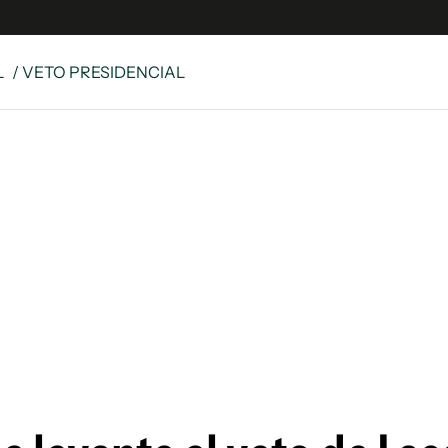
L
/ VETO PRESIDENCIAL
e
S
n
es
Siguenos en:
 y Legales
es especiales
ciones
ters
ina
 Unidos