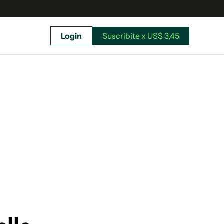
Login
Suscribite x US$ 3,45
uscríbete ahora a El Observador y elegí hasta
donde llegar.
Suscribite x US$ 3,45