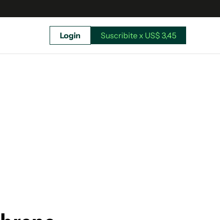
Login
Suscribite x US$ 3,45
uscríbete ahora a El Observador y elegí hasta
donde llegar.
Suscribite x US$ 3,45