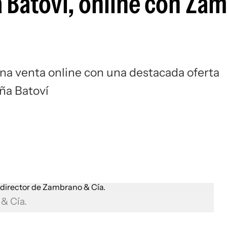
 Batoví, online con Za
una venta online con una destacada oferta
ña Batoví
& Cía.