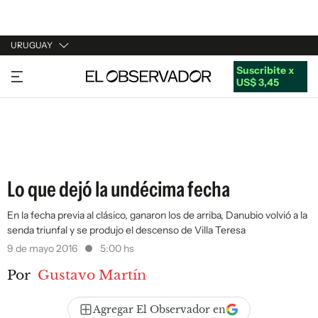
URUGUAY
Suscribite x
URUGUAY
US$ 3,45
ARGENTINA
ESPAÑA
ESTADOS UNIDOS
Lo que dejó la undécima fecha
En la fecha previa al clásico, ganaron los de arriba, Danubio volvió a la
senda triunfal y se produjo el descenso de Villa Teresa
9 de mayo 2016
5:00 hs
Por
Gustavo Martín
Agregar El Observador en