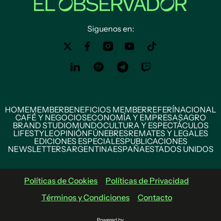
Siguenos en:
HOME
MEMBER
BENEFICIOS MEMBER
REFERÍ
NACIONAL
CAFÉ Y NEGOCIOS
ECONOMÍA Y EMPRESAS
AGRO
BRAND STUDIO
MUNDO
CULTURA Y ESPECTÁCULOS
LIFESTYLE
OPINIÓN
FÚNEBRES
REMATES Y LEGALES
EDICIONES ESPECIALES
PUBLICACIONES
NEWSLETTERS
ARGENTINA
ESPAÑA
ESTADOS UNIDOS
Políticas de Cookies
Políticas de Privacidad
Términos y Condiciones
Contacto