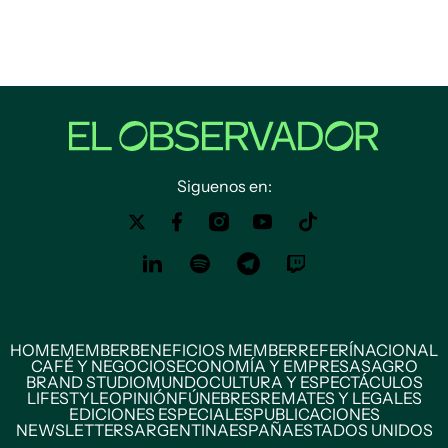
Siguenos en:
HOME
MEMBER
BENEFICIOS MEMBER
REFERÍ
NACIONAL
CAFÉ Y NEGOCIOS
ECONOMÍA Y EMPRESAS
AGRO
BRAND STUDIO
MUNDO
CULTURA Y ESPECTÁCULOS
LIFESTYLE
OPINIÓN
FÚNEBRES
REMATES Y LEGALES
EDICIONES ESPECIALES
PUBLICACIONES
NEWSLETTERS
ARGENTINA
ESPAÑA
ESTADOS UNIDOS