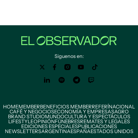
Siguenos en:
HOME
MEMBER
BENEFICIOS MEMBER
REFERÍ
NACIONAL
CAFÉ Y NEGOCIOS
ECONOMÍA Y EMPRESAS
AGRO
BRAND STUDIO
MUNDO
CULTURA Y ESPECTÁCULOS
LIFESTYLE
OPINIÓN
FÚNEBRES
REMATES Y LEGALES
EDICIONES ESPECIALES
PUBLICACIONES
NEWSLETTERS
ARGENTINA
ESPAÑA
ESTADOS UNIDOS