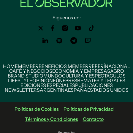
Siguenos en:
HOME
MEMBER
BENEFICIOS MEMBER
REFERÍ
NACIONAL
CAFÉ Y NEGOCIOS
ECONOMÍA Y EMPRESAS
AGRO
BRAND STUDIO
MUNDO
CULTURA Y ESPECTÁCULOS
LIFESTYLE
OPINIÓN
FÚNEBRES
REMATES Y LEGALES
EDICIONES ESPECIALES
PUBLICACIONES
NEWSLETTERS
ARGENTINA
ESPAÑA
ESTADOS UNIDOS
Políticas de Cookies
Políticas de Privacidad
Términos y Condiciones
Contacto