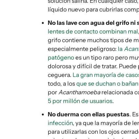
solución salina. En cualquier caso,
líquido nuevo para cubrirlas com
No las lave con agua del grifo n
lentes de contacto combinan mal
grifo contiene muchos tipos de mi
especialmente peligroso:
la
Acan
patógeno
es un tipo raro pero mu
dolorosa y difícil de tratar. Puede
ceguera.
La gran mayoría de casos
todo, a los
que se duchan o bañan 
por
Acanthamoeba
relacionada con
5 por millón de usuarios
.
No duerma con ellas puestas
. E
infección
, ya que la mayoría de l
para utilizarlas con los ojos cer