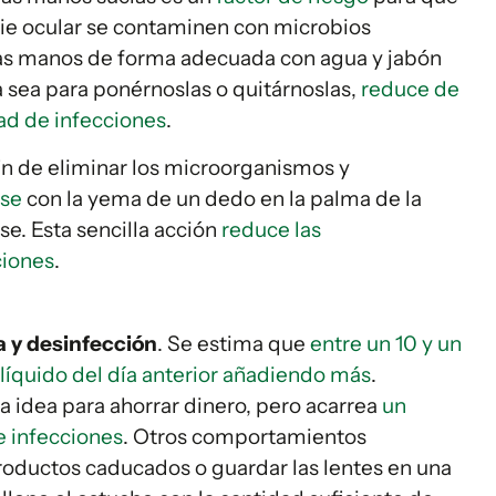
icie ocular se contaminen con microbios
las manos de forma adecuada con agua y jabón
ya sea para ponérnoslas o quitárnoslas,
reduce de
dad de infecciones
.
fin de eliminar los microorganismos y
rse
con la yema de un dedo en la palma de la
e. Esta sencilla acción
reduce las
ciones
.
za y desinfección
. Se estima que
entre un 10 y un
 líquido del día anterior añadiendo más
.
idea para ahorrar dinero, pero acarrea
un
e infecciones
. Otros comportamientos
productos caducados o guardar las lentes en una