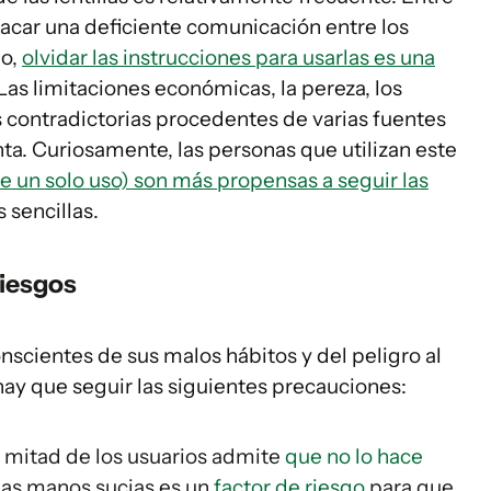
acar una deficiente comunicación entre los
ho,
olvidar las instrucciones para usarlas es una
 Las limitaciones económicas, la pereza, los
 contradictorias procedentes de varias fuentes
ta. Curiosamente, las personas que utilizan este
e un solo uso) son más propensas a seguir las
 sencillas.
riesgos
nscientes de sus malos hábitos y del peligro al
 hay que seguir las siguientes precauciones:
a mitad de los usuarios admite
que no lo hace
 las manos sucias es un
factor de riesgo
para que