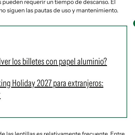
s pueden requerir un tiempo de descanso. El
no siguen las pautas de uso y mantenimiento.
er los billetes con papel aluminio?
king Holiday 2027 para extranjeros:
y
e las lentillas es relativamente frecuente. Entre