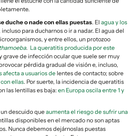
 llene el estuche con la cantidad suficiente de
pletamente.
i se duche o nade con ellas puestas
. El
agua y los
, incluso para ducharnos o ir a nadar. El agua del
croorganismos, y entre ellos, un protozoo
thamoeba
.
La queratitis producida por este
y grave de infección ocular que suele ser muy
 provocar pérdida gradual de visión e, incluso,
 afecta a usuarios de
lentes de contacto; sobre
con ellas
. Por suerte, la incidencia de queratitis
 las lentillas es baja:
en Europa oscila entre 1 y
s un descuido que
aumenta el riesgo de sufrir una
entillas disponibles en el mercado no son aptas
rados. Nunca debemos dejárnoslas puestas