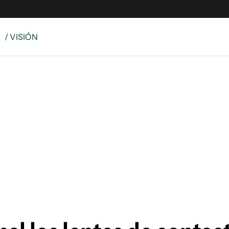
E
/ VISIÓN
e
S
n
es
Siguenos en:
 y Legales
es especiales
ciones
ters
ina
 Unidos