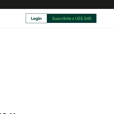
Login
Suscribite x US$ 3,45
uscríbete ahora a El Observador y elegí hasta
donde llegar.
Suscribite x US$ 3,45