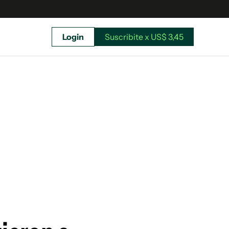
Login
Suscribite x US$ 3,45
uscríbete ahora a El Observador y elegí hasta
donde llegar.
Suscribite x US$ 3,45