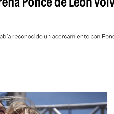
orena Ponce de León vol
había reconocido un acercamiento con Pon