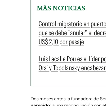
MÁS NOTICIAS
Control migratorio en puert
que se debe "anular" el decr
US$ 2,10 por pasaje
Luis Lacalle Pou es el líder 
Orsi y Topolansky encabezan
Dos meses antes la fundadora de Se
parecido
" a una reconciliación con e