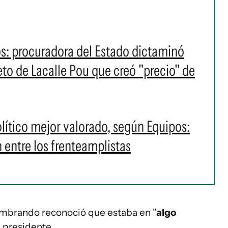
os: procuradora del Estado dictaminó
eto de Lacalle Pou que creó "precio" de
político mejor valorado, según Equipos:
 entre los frenteamplistas
mbrando reconoció que estaba en "
algo
l presidente.