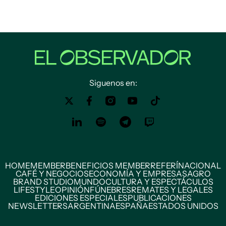
Siguenos en:
HOME
MEMBER
BENEFICIOS MEMBER
REFERÍ
NACIONAL
CAFÉ Y NEGOCIOS
ECONOMÍA Y EMPRESAS
AGRO
BRAND STUDIO
MUNDO
CULTURA Y ESPECTÁCULOS
LIFESTYLE
OPINIÓN
FÚNEBRES
REMATES Y LEGALES
EDICIONES ESPECIALES
PUBLICACIONES
NEWSLETTERS
ARGENTINA
ESPAÑA
ESTADOS UNIDOS