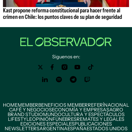
Kast propone reforma constitucional para hacer frente al
crimen en Chile: los puntos claves de su plan de seguridad
Siguenos en:
HOME
MEMBER
BENEFICIOS MEMBER
REFERÍ
NACIONAL
CAFÉ Y NEGOCIOS
ECONOMÍA Y EMPRESAS
AGRO
BRAND STUDIO
MUNDO
CULTURA Y ESPECTÁCULOS
LIFESTYLE
OPINIÓN
FÚNEBRES
REMATES Y LEGALES
EDICIONES ESPECIALES
PUBLICACIONES
NEWSLETTERS
ARGENTINA
ESPAÑA
ESTADOS UNIDOS