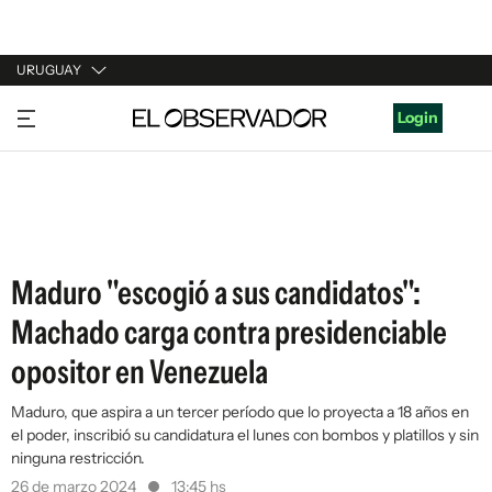
URUGUAY
URUGUAY
Login
ARGENTINA
ESPAÑA
ESTADOS UNIDOS
Maduro "escogió a sus candidatos":
Machado carga contra presidenciable
opositor en Venezuela
Maduro, que aspira a un tercer período que lo proyecta a 18 años en
el poder, inscribió su candidatura el lunes con bombos y platillos y sin
ninguna restricción.
26 de marzo 2024
13:45 hs