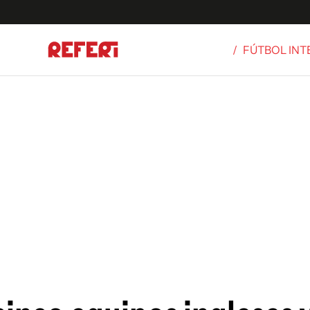
/
FÚTBOL IN
Olímpicos
S
tbol
g
ortivo