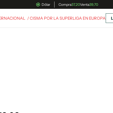
Dólar
Compra
37,20
Venta
39,70
TERNACIONAL
/ CISMA POR LA SUPERLIGA EN EUROPA
uscríbete ahora a El Observador y elegí hasta
donde llegar.
Suscribite x US$ 3,45