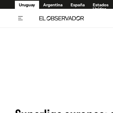
Uruguay
Argentina
España
Estados
Unidos
Home
Juegos 
Referí
Rugby
Fútbol
Básque
Mundial 2026
Tenis
Resultados Deportivos
Runnin
Fútbol internacional
Polidep
Copa Libertadores
Motor