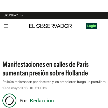
URUGUAY
URUGUAY
Login
ARGENTINA
ESPAÑA
ESTADOS UNIDOS
Manifestaciones en calles de París
aumentan presión sobre Hollande
Policías reclamaban por destrato y les prendieron fuego un patrullero
19 de mayo 2016
5:00 hs
Por
Redacción