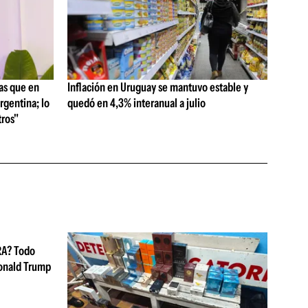
as que en
Inflación en Uruguay se mantuvo estable y
rgentina; lo
quedó en 4,3% interanual a julio
ros"
RA? Todo
Donald Trump