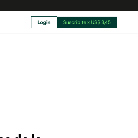
Login
Suscribite x US$ 3,45
uscríbete ahora a El Observador y elegí hasta
donde llegar.
Suscribite x US$ 3,45