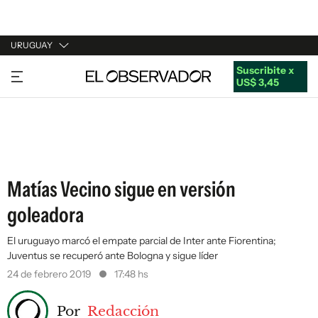
URUGUAY
Suscribite x
URUGUAY
US$ 3,45
ARGENTINA
ESPAÑA
ESTADOS UNIDOS
Matías Vecino sigue en versión
goleadora
El uruguayo marcó el empate parcial de Inter ante Fiorentina;
Juventus se recuperó ante Bologna y sigue líder
24 de febrero 2019
17:48 hs
Por
Redacción