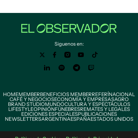
Siguenos en:
HOME
MEMBER
BENEFICIOS MEMBER
REFERÍ
NACIONAL
CAFÉ Y NEGOCIOS
ECONOMÍA Y EMPRESAS
AGRO
BRAND STUDIO
MUNDO
CULTURA Y ESPECTÁCULOS
LIFESTYLE
OPINIÓN
FÚNEBRES
REMATES Y LEGALES
EDICIONES ESPECIALES
PUBLICACIONES
NEWSLETTERS
ARGENTINA
ESPAÑA
ESTADOS UNIDOS