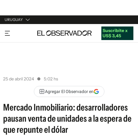
URUGUAY
Suscribite x
URUGUAY
US$ 3,45
ARGENTINA
ESPAÑA
ESTADOS UNIDOS
25 de abril 2024
5:02 hs
Agregar El Observador en
Mercado Inmobiliario: desarrolladores
pausan venta de unidades a la espera de
que repunte el dólar