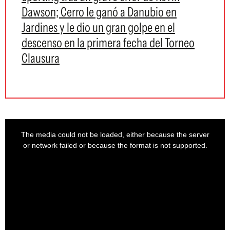
Dawson; Cerro le ganó a Danubio en
Jardines y le dio un gran golpe en el
descenso en la primera fecha del Torneo
Clausura
This
is
a
The media could not be loaded, either because the server
modal
window.
or network failed or because the format is not supported.