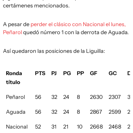
certámenes mencionados.
A pesar de
perder el clásico con Nacional el lunes,
Peñarol
quedó número 1 con la derrota de Aguada.
Así quedaron las posiciones de la Liguilla:
Ronda
PTS
PJ
PG
PP
GF
GC
D
título
Peñarol
56
32
24
8
2630
2307
3
Aguada
56
32
24
8
2867
2599
2
Nacional
52
31
21
10
2668
2468
2