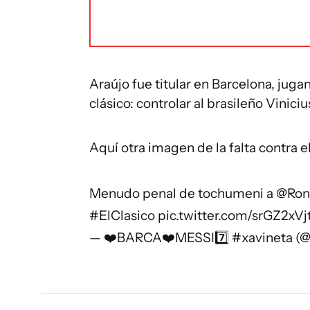
Araújo fue titular en Barcelona, jug
clásico: controlar al brasileño Viniciu
Aquí otra imagen de la falta contra e
Menudo penal de tochumeni a
@Ron
#ElClasico
pic.twitter.com/srGZ2xVjt
— ❤️BARCA❤️MESSI7️⃣ #xavineta (@