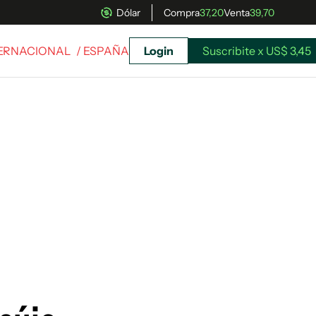
Dólar
Compra
37,20
Venta
39,70
TERNACIONAL
/ ESPAÑA
Login
Suscribite x US$ 3,45
uscríbete ahora a El Observador y elegí hasta
donde llegar.
Suscribite x US$ 3,45