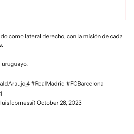
ando como lateral derecho, con la misión de cada
s.
l uruguayo.
aldAraujo_4
#RealMadrid
#FCBarcelona
j
luisfcbmessi)
October 28, 2023