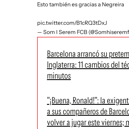
Esto también es gracias a Negreira
pic.twitter.com/B1cRQ3tDxJ
— Som I Serem FCB (@Somhiserem
Barcelona arrancó su prete
Inglaterra: 11 cambios del té
minutos
"¡Buena, Ronald!": la exigen
a sus compañeros de Barcelo
volver a jugar este viernes; 