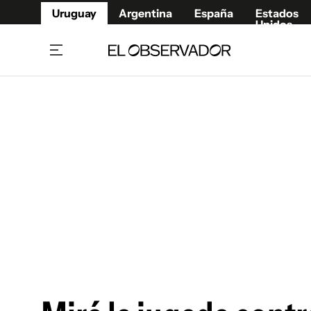
Uruguay
Argentina
España
Estados
Unidos
Home
Juegos 
Referí
Rugby
Fútbol
Básque
Mundial 2026
Tenis
Resultados Deportivos
Runnin
Fútbol internacional
Polidep
Copa Libertadores
Motor