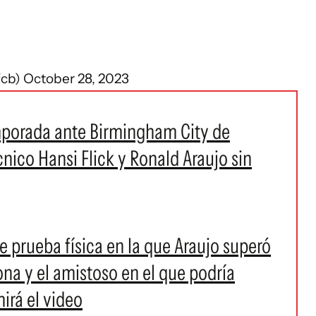
fcb)
October 28, 2023
mporada ante Birmingham City de
cnico Hansi Flick y Ronald Araujo sin
te prueba física en la que Araujo superó
na y el amistoso en el que podría
mirá el video