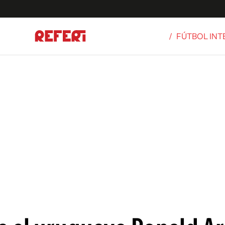
/
FÚTBOL IN
Olímpicos
S
tbol
g
ortivo