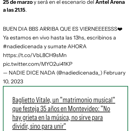
25 de marzo
y será en el escenario del
Antel Arena
a las 21.15
.
BUEN DIA BBS ARRIBA QUE ES VIERNEEEESSS❤️‍
Ya estamos en vivo hasta las 13hs, escribinos a
#nadiedicenada
y sumate AHORA
https://t.co/VbL8CH9sMn
pic.twitter.com/MYO2ui41KP
— NADIE DICE NADA (@nadiedicenada_)
February
10, 2023
Baglietto Vitale, un "matrimonio musical"
que festeja 35 años en Montevideo: "No
hay grieta en la música, no sirve para
dividir, sino para unir"