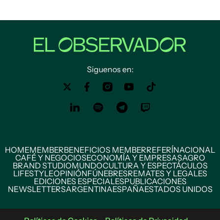
Siguenos en:
HOME
MEMBER
BENEFICIOS MEMBER
REFERÍ
NACIONAL
CAFÉ Y NEGOCIOS
ECONOMÍA Y EMPRESAS
AGRO
BRAND STUDIO
MUNDO
CULTURA Y ESPECTÁCULOS
LIFESTYLE
OPINIÓN
FÚNEBRES
REMATES Y LEGALES
EDICIONES ESPECIALES
PUBLICACIONES
NEWSLETTERS
ARGENTINA
ESPAÑA
ESTADOS UNIDOS