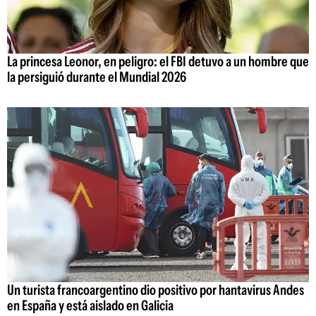
La princesa Leonor, en peligro: el FBI detuvo a un hombre que
la persiguió durante el Mundial 2026
Un turista francoargentino dio positivo por hantavirus Andes
en España y está aislado en Galicia