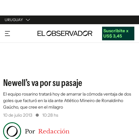
URUGUAY
Suscribite x
URUGUAY
US$ 3,45
ARGENTINA
ESPAÑA
ESTADOS UNIDOS
Newell’s va por su pasaje
El equipo rosarino tratará hoy de amarrar la cómoda ventaja de dos
goles que facturó en la ida ante Atlético Mineiro de Ronaldinho
Gaúcho, que cree en el milagro
10 de julio 2013
10:28 hs
Por
Redacción