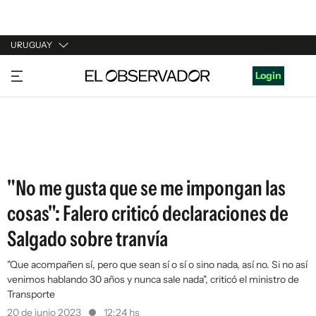
URUGUAY
URUGUAY
Login
ARGENTINA
ESPAÑA
ESTADOS UNIDOS
"No me gusta que se me impongan las
cosas": Falero criticó declaraciones de
Salgado sobre tranvía
"Que acompañen sí, pero que sean sí o sí o sino nada, así no. Si no así
venimos hablando 30 años y nunca sale nada", criticó el ministro de
Transporte
20 de junio 2023
12:24 hs