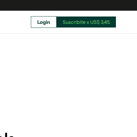
Login
Suscribite x US$ 3,45
uscríbete ahora a El Observador y elegí hasta
donde llegar.
Suscribite x US$ 3,45