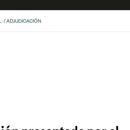
L
/ ADJUDICACIÓN
e
S
n
es
Siguenos en:
 y Legales
es especiales
ciones
ters
ina
 Unidos