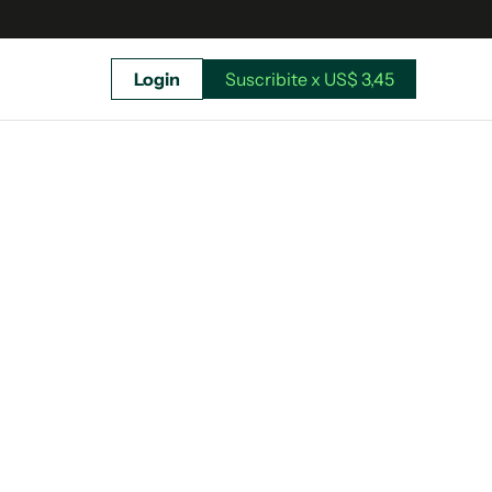
Login
Suscribite x US$ 3,45
uscríbete ahora a El Observador y elegí hasta
donde llegar.
Suscribite x US$ 3,45