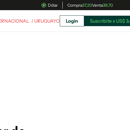
Dólar
Compra
37,20
Venta
39,70
TERNACIONAL
/ URUGUAYO
Login
Suscribite x US$ 3
uscríbete ahora a El Observador y elegí hasta
donde llegar.
Suscribite x US$ 3,45