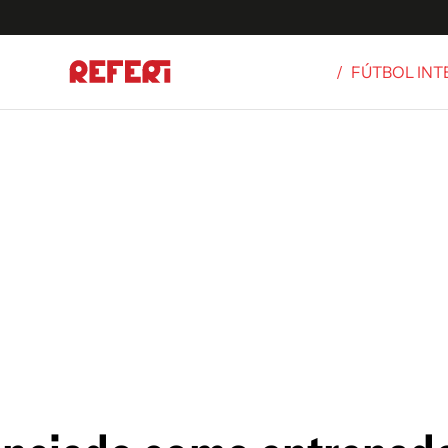
/
FÚTBOL IN
Olímpicos
S
tbol
g
ortivo