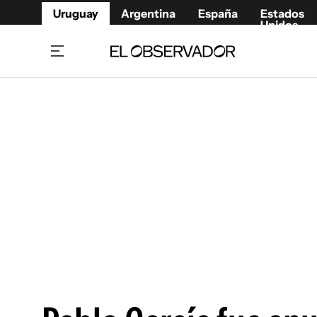
Uruguay
Argentina
España
Estados
Unidos
Home
Juegos 
Referí
Rugby
Fútbol
Básque
Mundial 2026
Tenis
Resultados Deportivos
Runnin
Fútbol internacional
Polidep
Copa Libertadores
Motor