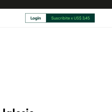
Login
Suscribite x US$ 3,45
uscríbete ahora a El Observador y elegí hasta
donde llegar.
Suscribite x US$ 3,45