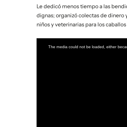
Le dedicó menos tiempo a las bendic
dignas; organizó colectas de dinero 
niños y veterinarias para los caballo
This
is
a
The media could not be loaded, either becau
modal
window.