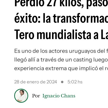
Perdió 27 kilos, pasó
éxito: la transforma
Tero mundialista a L
Es uno de los actores uruguayos del 
llegó allí a través de un casting lueg
experiencia extrema que implicó el r
28 de enero de 2024
5:02 hs
Por
Ignacio Chans