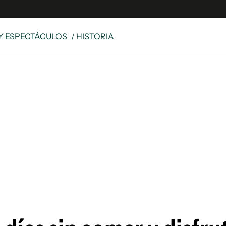
Y ESPECTÁCULOS
/ HISTORIA
e
S
n
es
Siguenos en:
 y Legales
es especiales
ciones
ters
ina
 Unidos