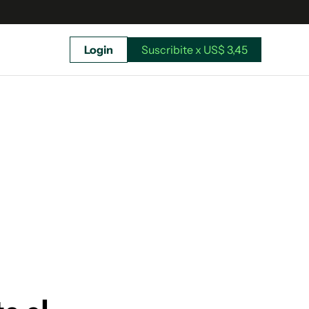
Login
Suscribite x US$ 3,45
uscríbete ahora a El Observador y elegí hasta
donde llegar.
Suscribite x US$ 3,45