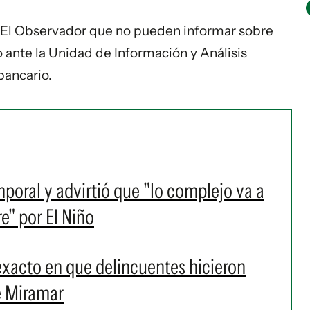
a El Observador que no pueden informar sobre
 ante la Unidad de Información y Análisis
bancario.
mporal y advirtió que "lo complejo va a
e" por El Niño
xacto en que delincuentes hicieron
e Miramar