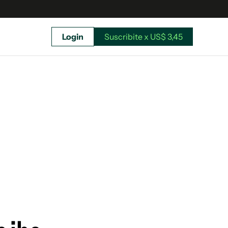
Login
Suscribite x US$ 3,45
uscríbete ahora a El Observador y elegí hasta
donde llegar.
Suscribite x US$ 3,45