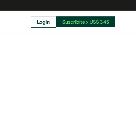
Login
Suscribite x US$ 3,45
uscríbete ahora a El Observador y elegí hasta
donde llegar.
Suscribite x US$ 3,45